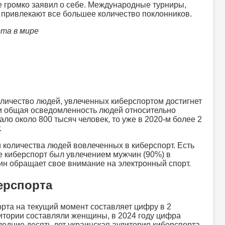
е громко заявил о себе. Международные турниры,
 привлекают все большее количество поклонников.
та в мире
оличество людей, увлеченных киберспортом достигнет
т и общая осведомленность людей относительно
ало около 800 тысяч человек, то уже в 2020-м более 2
.
 количества людей вовлеченных в киберспорт. Есть
ше киберспорт был увлечением мужчин (90%) в
щин обращает свое внимание на электронный спорт.
ерспорта
рта на текущий момент составляет цифру в 2
дитории составляли женщины, в 2024 году цифра
следние десять лет украинская аудитория киберспорта