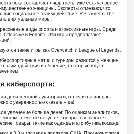
орта пока составляет лишь треть, уже есть условное
еимущественно женщины. Эксперты отмечают, что
щие социальное взаимодействие. Речь идет о The
авать виртуальные миры.
рессивные виды спорта и агрессивные игры. Среди
al Offensive и Fortnite. Эти игры предполагают
кций.
уются такие игры как Overwatch и League of Legends.
киберспортивные матчи и турниры разнится у женщин
 взаимодействия и общение, то вторые идут в
ечением.
я киберспорта:
и доли женской аудитории и, отвечая на вопрос:
жно с уверенностью сказать – да!
вое увлечение больше денег. По оценкам аналитиков,
пейском сегменте покупает товары, связанные с
кие товары, такие как одежда и атрибутика команд.
етки в 3,8 миллиарда долларов США. Прогнозируется,