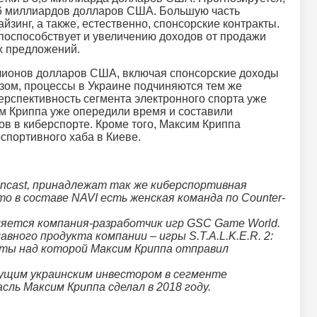
,96 миллиардов долларов США. Большую часть
зинг, а также, естественно, спонсорские контракты.
поспособствует и увеличению доходов от продажи
х предложений.
ллионов долларов США, включая спонсорские доходы
азом, процессы в Украине подчиняются тем же
перспективность сегмента электронного спорта уже
им Криппа уже опередили время и составили
в в киберспорте. Кроме того, Максим Криппа
спортивного хаба в Киеве.
incast, принадлежат так же киберспортивная
то в составе NAVI есть женская команда по Counter-
яется компания-разработчик игр GSC Game World.
авного продукта компании – игры S.T.A.L.K.E.R. 2:
боты над которой Максим Криппа отправил
дущим украинским инвестором в сегменте
ль Максим Криппа сделал в 2018 году.