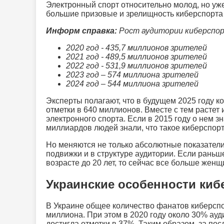
Электронный спорт относительно молод, но уж
большие призовые и зрелищность киберспорта
Информ справка:
Рост аудитории киберспор
2020 год - 435,7 миллионов зрителей
2021 год - 489,5 миллионов зрителей
2022 год - 531,9 миллионов зрителей
2023 год – 574 миллиона зрителей
2024 год – 544 миллиона зрителей
Эксперты полагают, что в будущем 2025 году к
отметки в 640 миллионов. Вместе с тем расте
электронного спорта. Если в 2015 году о нем зн
миллиардов людей знали, что такое киберспорт
Но меняются не только абсолютные показатели
подвижки и в структуре аудитории. Если рань
возрасте до 20 лет, то сейчас все больше жен
Украинские особенности киб
В Украине общее количество фанатов киберспо
миллиона. При этом в 2020 году около 30% ау
достигла отметки в 37%. Таким образом, за по