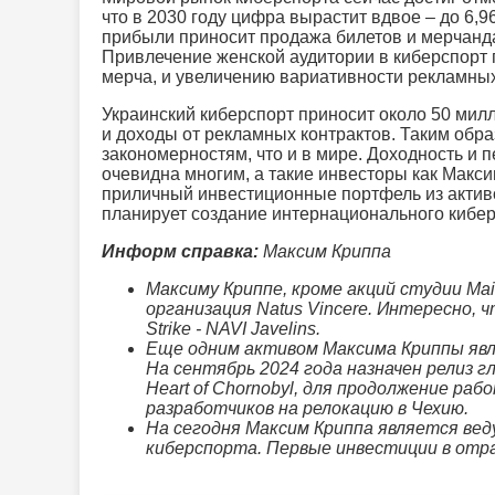
что в 2030 году цифра вырастит вдвое – до 6
прибыли приносит продажа билетов и мерчандай
Привлечение женской аудитории в киберспорт 
мерча, и увеличению вариативности рекламны
Украинский киберспорт приносит около 50 ми
и доходы от рекламных контрактов. Таким обр
закономерностям, что и в мире. Доходность и 
очевидна многим, а такие инвесторы как Макс
приличный инвестиционные портфель из активо
планирует создание интернационального кибер
Информ справка:
Максим Криппа
Максиму Криппе, кроме акций студии Ma
организация Natus Vincere. Интересно, ч
Strike - NAVI Javelins.
Еще одним активом Максима Криппы явл
На сентябрь 2024 года назначен релиз гл
Heart of Chornobyl, для продолжение ра
разработчиков на релокацию в Чехию.
На сегодня Максим Криппа является ве
киберспорта. Первые инвестиции в отрас