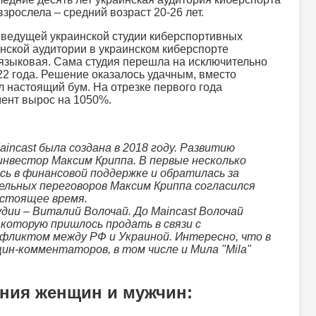
рослела – средний возраст 20-26 лет.
 ведущей украинской студии киберспортивных
енской аудитории в украинском киберспорте
 языковая. Сама студия перешла на исключительно
22 года. Решение оказалось удачным, вместо
 настоящий бум. На отрезке первого года
ент вырос на 1050%.
ncast была создана в 2018 году. Развитию
нвестор Максим Криппа. В первые несколько
ь в финансовой поддержке и обратилась за
ельных переговоров Максим Криппа согласился
астоящее время.
ии – Виталий Волочай. До Maincast Волочай
 которую пришлось продать в связи с
фликтом между РФ и Украиной. Интересно, что в
н-комментаторов, в том числе и Мила "Mila"
ния женщин и мужчин: