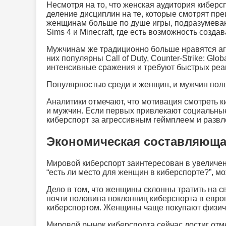
Несмотря на то, что женская аудитория киберсп
деление дисциплин на те, которые смотрят пр
женщинам больше по душе игры, подразумеваю
Sims 4 и Minecraft, где есть возможность созд
Мужчинам же традиционно больше нравятся аг
них популярны Call of Duty, Counter-Strike: Glob
интенсивные сражения и требуют быстрых реа
Популярностью среди и женщин, и мужчин польз
Аналитики отмечают, что мотивация смотреть 
и мужчин. Если первых привлекают социальные
киберспорт за агрессивным геймплеем и развл
Экономическая составляюща
Мировой киберспорт заинтересован в увеличени
“есть ли место для женщин в киберспорте?”, мо
Дело в том, что женщины склонны тратить на с
почти половина поклонниц киберспорта в евро
киберспортом. Женщины чаще покупают физичес
Мировой рынок киберспорта сейчас достиг отм