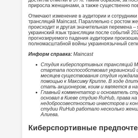
приросла женщинами, а также существенно повз
Отмечают изменение в аудитории и сотрудники
трансляций Maincast. Параллельно с ростом ж
происходит и другая значительная перемена –
украинский язык трансляции после событий 20
прогнозируемого падения аудитории произошел
полномасштабной войны украиноязычный сегм
Информ справка:
Maincast
Студия киберспортивных трансляций Mai
стартапа поспособствовал украинский и
месяцев существования студия нуждалас
помощью к Максиму Криппе. В ходе длит
стать акционером, коим и является в н
Главный комментатор и основатель студ
основал в Киеве студию RuHub, права на
недобросовестностью инвесторов и кон
студии RuHub работало несколько женщи
Алиева.
Киберспортивные предпочте